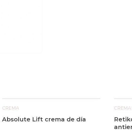
CREMA
CREMA
Absolute Lift crema de día
Retik
antie