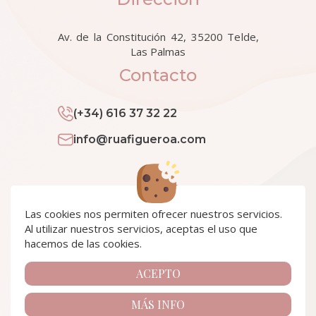
Av. de la Constitución 42, 35200 Telde,
Las Palmas
Contacto
(+34) 616 37 32 22
info@ruafigueroa.com
Horario
Las cookies nos permiten ofrecer nuestros servicios.
Al utilizar nuestros servicios, aceptas el uso que
Lunes a Viernes: 9:30 - 20:00
hacemos de las cookies.
Sábado: 9:30 - 14:30
Síguenos en
ACEPTO
MÁS INFO