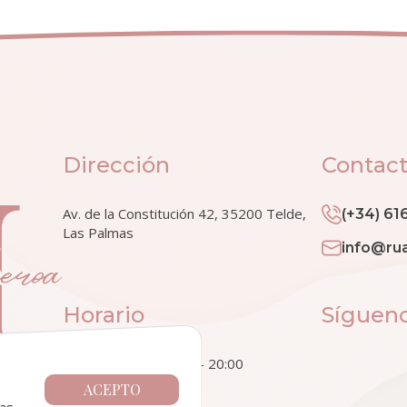
Dirección
Contac
Av. de la Constitución 42, 35200 Telde,
(+34) 61
Las Palmas
info@ru
Horario
Síguen
Lunes a Viernes: 9:30 - 20:00
Sábado: 9:30 - 14:30
ACEPTO