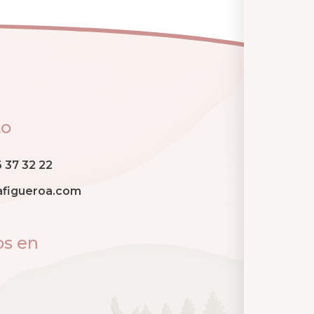
to
6 37 32 22
afigueroa.com
os en