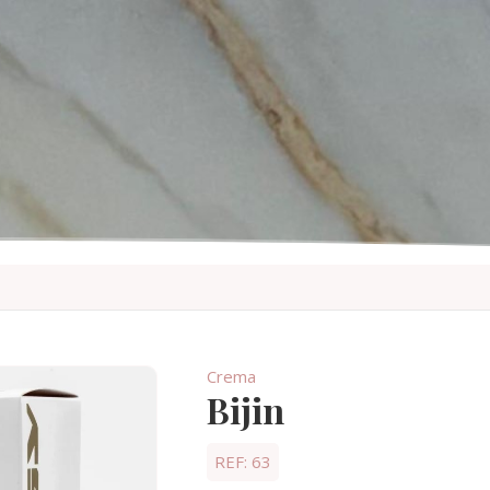
Crema
Bijin
REF: 63